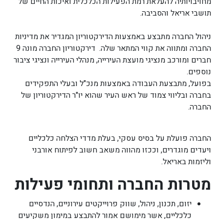
מחויבויותיה להעלאת רמת הפעילות הכלכלית ואיכות החיים של
תושבי אריאל והסביבה.
ניהול החברה מתבצע באמצעות הדירקטוריון המגדיר את מדיניות
החברה ומתווה את קווי המתאר שלה. דירקטוריון החברה מונה 9
חברים ומורכב מנציגי מועצת העירייה, מנהלי העירייה ונציגי ציבור
נוספים.
בפועל, מתבצעת העבודה באמצעות מנכ"ל ובעלי התפקידים
בחברה ובליווי צמוד של ראש העיר שהוא יו"ר הדירקטוריון של
החברה.
החברה פועלת על בסיס עסקי, בעלת מדדי הצלחה כלכליים
ויעדים מוגדרים, וככזו מהווה משאב חשוב לפיתוח אורבני
וליזמות באריאל.
מטרות החברה ותחומי פעילות
יזום, תכנון, ניהול, שווק פרוייקטים עירוניים, הנדסיים
כלכליים, אשר מימושם אמור להתבצע במימון משקיעים